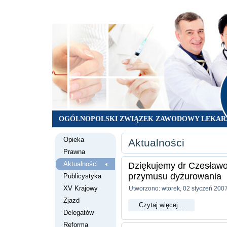
OGÓLNOPOLSKI ZWIĄZEK ZAWODOWY LEKAR
Opieka
Aktualności
Prawna
Aktualności
Dziękujemy dr Czesławo
przymusu dyżurowania
Publicystyka
XV Krajowy
Utworzono: wtorek, 02 styczeń 200
Zjazd
Czytaj więcej...
Delegatów
Reforma