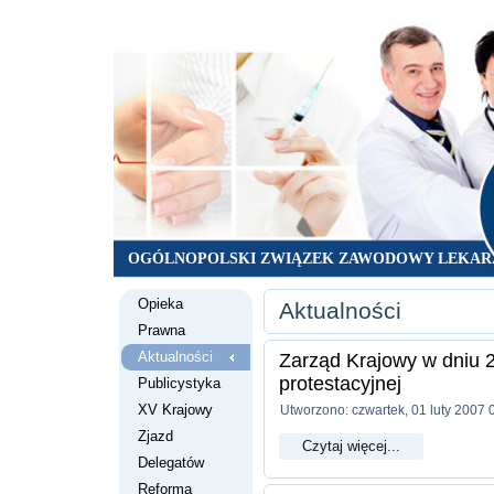
OGÓLNOPOLSKI ZWIĄZEK ZAWODOWY LEKAR
Opieka
Aktualności
Prawna
Aktualności
Zarząd Krajowy w dniu 2
protestacyjnej
Publicystyka
XV Krajowy
Utworzono: czwartek, 01 luty 2007 
Zjazd
Czytaj więcej...
Delegatów
Reforma