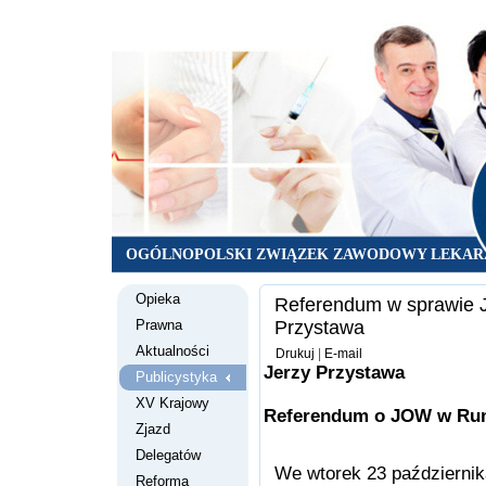
OGÓLNOPOLSKI ZWIĄZEK ZAWODOWY LEKAR
Opieka
Referendum w sprawie J
Prawna
Przystawa
Aktualności
Drukuj
|
E-mail
Jerzy Przystawa
Publicystyka
XV Krajowy
Referendum o JOW w Ru
Zjazd
Delegatów
We wtorek 23 październik
Reforma