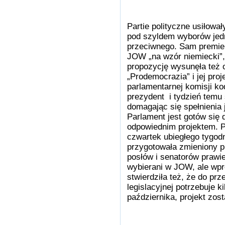
Partie polityczne usiłowa
pod szyldem wyborów je
przeciwnego. Sam premie
JOW „na wzór niemiecki”
propozycję wysunęła też 
„Prodemocrazia” i jej proj
parlamentarnej komisji kod
prezydent i tydzień temu 
domagając się spełnienia 
Parlament jest gotów się 
odpowiednim projektem. P
czwartek ubiegłego tygod
przygotowała zmieniony p
posłów i senatorów prawi
wybierani w JOW, ale wp
stwierdziła też, że do pr
legislacyjnej potrzebuje k
października, projekt zos