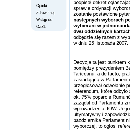
podpisał dekret ogłaszaj
Opieki
sprawie ordynacji wybor
Zdrowotnej
zostanie postawione pytan
następnych wyborach pos
Wstąp do
wybierani w jednomand
OZZL
dwu oddzielnych kartac
odbędzie się razem z wyb
w dniu 25 listopada 2007.
Decyzja ta jest punktem k
pomiędzy prezydentem Ba
Tariceanu, a de facto, pra
zasiadającą w Parlamenc
przegłosował odwołanie pr
referendum, które odbyło 
ok. 75% poparcie Rumunó
zażądał od Parlamentu z
wprowadzenia JOW. Jego 
ultymatywny i zapowiedział
października Parlament ni
wyborczej, to ogłosi refe