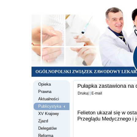
OGÓLNOPOLSKI ZWIĄZEK ZAWODOWY LEKAR
Opieka
Pułapka zastawiona na o
Prawna
Drukuj
|
E-mail
Aktualności
Publicystyka
Felieton ukazał się w os
XV Krajowy
Przeglądu Medycznego i je
Zjazd
Delegatów
Reforma