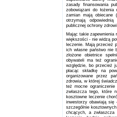
zasady finansowania pub
zobowiązani do łożenia 
zamian mają obiecane (
otrzymają odpowiedni
publicznej ochrony zdrowi
Mając takie zapewnienia 
większości - nie widzą p
leczenie. Mają przecież p
ich własne państwo nie b
złożone obietnice spe
obywateli ma też ogran
względzie, bo przecież ju
płacąc składkę na pow
organizowane przez pańs
zdrowia, w której świadc
też mocne ograniczenie 
zwłaszcza tego, które n
kosztowne leczenie choró
inwestorzy obawiają się
szczególnie kosztownych
chcących, a zwłaszcza 