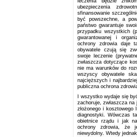
leczenia będzie znik
ubezpieczenia zdrow
sfinansowanie szczególn
być powszechne, a pow
państwo gwarantuje swoi
przypadku wszystkich (p
gwarantowanej i organi
ochrony zdrowia daje ta
obywatele czują się zw
swoje leczenie (prywatn
zwłaszcza dotyczące kos
nie ma warunków do rozw
wszyscy obywatele ska
najcięższych i najbardzie
publiczna ochrona zdrow
I wszystko wydaje się by
zachoruje, zwłaszcza na 
złożonego i kosztowego 
diagnostyki. Wówczas ta
obietnice rządu i jak n
ochrony zdrowia, że je
niewydolny. Wtedy jednak 