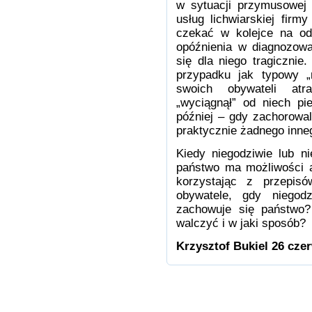
w sytuacji przymusowej (
usług lichwiarskiej firm
czekać w kolejce na od
opóźnienia w diagnozowa
się dla niego tragiczni
przypadku jak typowy „
swoich obywateli atr
„wyciągnął” od niech pi
później – gdy zachorowal
praktycznie żadnego in
Kiedy niegodziwie lub n
państwo ma możliwości a
korzystając z przepis
obywatele, gdy niegod
zachowuje się państwo?
walczyć i w jaki sposób?
Krzysztof Bukiel 26 cze