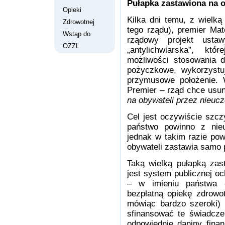
Pułapka zastawiona na 
Opieki
Kilka dni temu, z wielk
Zdrowotnej
tego rządu), premier Mat
Wstąp do
rządowy projekt ust
OZZL
„antylichwiarska”, k
możliwości stosowania d
pożyczkowe, wykorzystuj
przymusowe położenie. 
Premier – rząd chce usun
na obywateli przez nieu
Cel jest oczywiście szcz
państwo powinno z nie
jednak w takim razie powi
obywateli zastawia samo
Taką wielką pułapką zas
jest system publicznej o
– w imieniu państwa 
bezpłatną opiekę zdrowo
mówiąc bardzo szeroki) 
sfinansować te świadcze
odpowiednie daniny fina