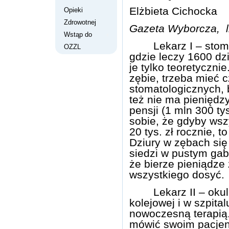
Elżbieta Cichocka
Opieki
Zdrowotnej
Gazeta Wyborcza, li
Wstąp do
Lekarz
I – stom
OZZL
gdzie leczy 1600 dz
je tylko teoretyczni
zębie, trzeba mieć 
stomatologicznych, 
też nie ma pieniędzy
pensji (1 mln 300 tys
sobie, że gdyby wszy
20 tys. zł rocznie, t
Dziury w zębach się
siedzi w pustym gabi
że bierze pieniądze 
wszystkiego dosyć.
Lekarz
II – oku
kolejowej i w szpital
nowoczesną terapią.
mówić swoim pacjen