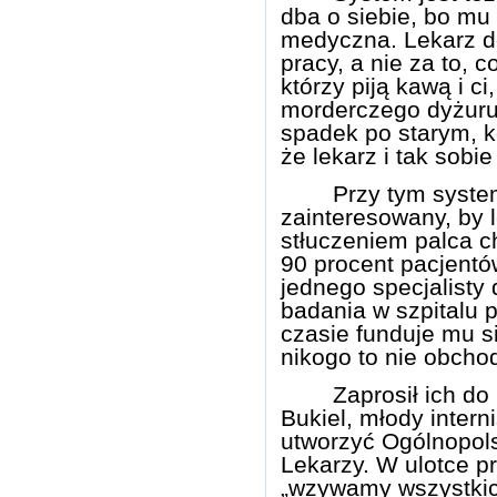
dba o siebie, bo mu
medyczna. Lekarz do
pracy, a nie za to, c
którzy piją kawą i c
morderczego dyżuru.
spadek po starym, 
że lekarz i tak sobie
Przy tym system
zainteresowany, by 
stłuczeniem palca ch
90 procent pacjentó
jednego specjalisty
badania w szpitalu p
czasie funduje mu s
nikogo to nie obchodz
Zaprosił ich do
Bukiel, młody interni
utworzyć Ogólnopol
Lekarzy. W ulotce p
„wzywamy wszystkic