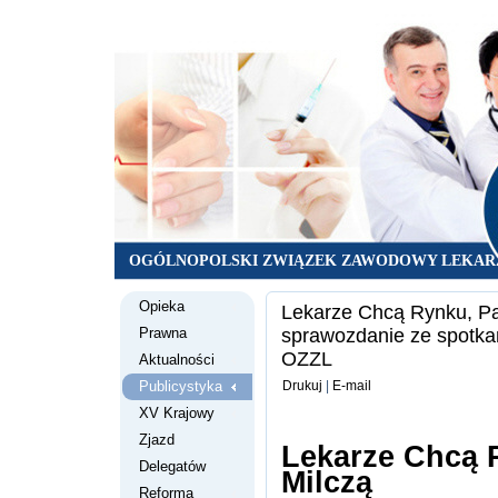
OGÓLNOPOLSKI ZWIĄZEK ZAWODOWY LEKAR
Opieka
Lekarze Chcą Rynku, Pac
Prawna
sprawozdanie ze spotkan
OZZL
Aktualności
Publicystyka
Drukuj
|
E-mail
XV Krajowy
Zjazd
Lekarze Chcą 
Delegatów
Milczą
Reforma