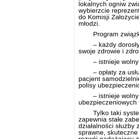
lokalnych ogniw zwi
wybierzcie reprezent
do Komisji Założycie
młodzi.
Program związk
– każdy dorosł
swoje zdrowie i zdro
– istnieje wol
– opłaty za us
pacjent samodzielnie
polisy ubezpieczeni
– istnieje woln
ubezpieczeniowych 
Tylko taki sys
zapewnia stałe zabe
działalności służby 
sprawne, skuteczne 
rozwój nadążający z