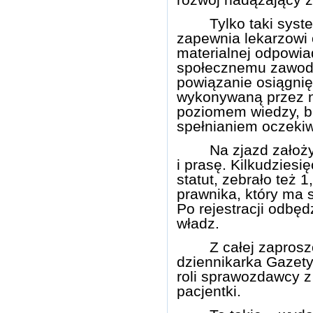
Tylko taki syst
zapewnia lekarzowi 
materialnej odpowia
społecznemu zawodu
powiązanie osiągnię
wykonywaną przez n
poziomem wiedzy, bi
spełnianiem oczeki
Na zjazd założy
i prasę. Kilkudziesi
statut, zebrało też 1
prawnika, który ma s
Po rejestracji odbęd
władz.
Z całej zaprosz
dziennikarka Gazety
roli sprawozdawcy z
pacjentki.