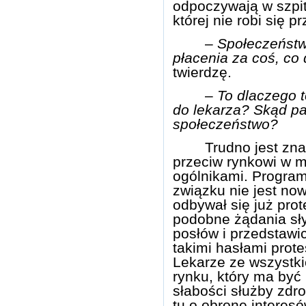
odpoczywają w szpi
której nie robi się 
–
Społeczeństw
płacenia za coś, co
twierdzę.
–
To dlaczego t
do lekarza? Skąd pa
społeczeństwo?
Trudno jest zn
przeciw rynkowi w m
ogólnikami. Program
związku nie jest no
odbywał się już prot
podobne żądania sły
posłów i przedstawic
takimi hasłami prote
Lekarze ze wszystki
rynku, który ma by
słabości służby zdr
tu o obronę interes