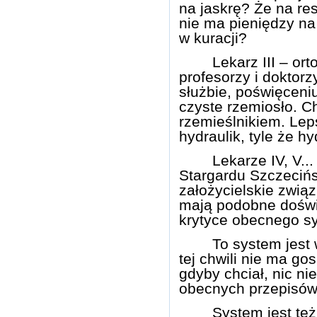
na jaskrę? Że na re
nie ma pieniędzy na 
w kuracji?
Lekarz
III – ort
profesorzy i doktor
służbie, poświęceni
czyste rzemiosło. Ch
rzemieślnikiem. Le
hydraulik, tyle że hy
Lekarze
IV, V..
Stargardu Szczecińs
założycielskie zwi
mają podobne doświ
krytyce obecnego s
To system jest 
tej chwili nie ma go
gdyby chciał, nic ni
obecnych przepisów 
System jest te