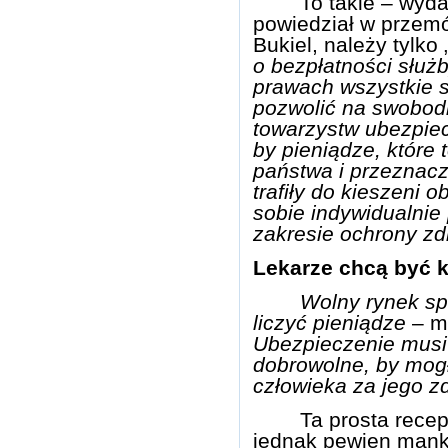
To takie – wyda
powiedział w przem
Bukiel, należy tylko 
o bezpłatności służ
prawach wszystkie s
pozwolić na swobodn
towarzystw ubezpie
by pieniądze, które 
państwa i przeznacz
trafiły do kieszeni o
sobie indywidualnie
zakresie ochrony zd
Lekarze
chcą być k
Wolny rynek s
liczyć pieniądze
– mó
Ubezpieczenie musi 
dobrowolne, by mog
człowieka za jego z
Ta prosta rece
jednak pewien mank