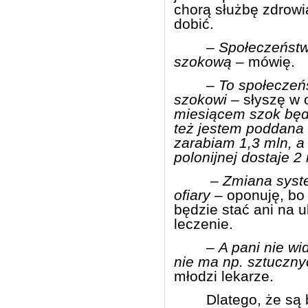
chorą służbę zdrowi
dobić.
–
Społeczeństw
szokową
– mówię.
–
To społeczeń
szokowi
– słyszę w 
miesiącem szok będz
też jestem poddana 
zarabiam 1,3 mln, a
polonijnej dostaje 2
–
Zmiana sys
ofiary
– oponuję, bo 
będzie stać ani na 
leczenie.
–
A pani nie wid
nie ma np. sztuczny
młodzi lekarze.
Dlatego, że są 