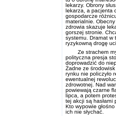
lekarzy. Obrony słu
lekarza, a pacjenta
gospodarcze różnic
materialnie. Obecny 
zdrowia skazuje lek
gorszej stronie. Chc
systemu. Dramat w t
ryzykowną drogę ucie
Ze strachem my
polityczna presja s
doprowadzić do niep
Żadne ze środowisk
rynku nie policzyło 
ewentualnej rewoluc
zdrowotnej. Nad war
powiewają czarne fl
lipca, a potem prot
tej akcji są hasłami
Kto wypowie głośno 
ich nie słychać.