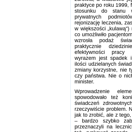
praktyce po roku 1999, 
stosunku do stanu w
prywatnych podmiotó
rejonizację leczenia, z
w większości „kulawą”) 
co umożliwiło pacjentom
wzrosła podaż świa
praktycznie dziedzi
efektywności pracy
wyrazem jest spadek i
ilości udzielanych świa
zmiany korzystne, nie t
czy państwa. Nie o nic
minister.
Wprowadzenie eleme
spowodowało też kon
świadczeń zdrowotnyc
rzeczywiście problem. N
jak to zrobić, ale z tego
– bardzo szybko zabr
przeznaczyli na leczni