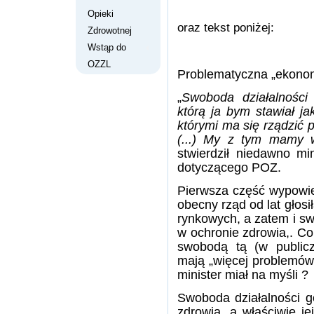
Opieki
oraz tekst poniżej:
Zdrowotnej
Wstąp do
OZZL
Problematyczna „ekonom
„
Swoboda działalności 
którą ja bym stawiał j
którymi ma się rządzić 
(...) My z tym mamy w
stwierdził niedawno mi
dotyczącego POZ.
Pierwsza część wypowied
obecny rząd od lat głos
rynkowych, a zatem i sw
w ochronie zdrowia,. Co
swobodą tą (w publicz
mają „więcej problemów 
minister miał na myśli ?
Swoboda działalności g
zdrowia, a właściwie j