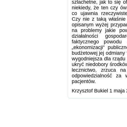
szlachetne, jak to się o
niekiedy, że ten czy ó
co ujawnia rzeczywis
Czy nie z taką właśnie
opisanym wyżej przypad
na problemy jakie po
działalności gospod
faktycznego powodu 
„ekonomizacji” publicz
budżetowej jej odmiany 
wygodniejsza dla rządu 
ukryć niedobory środkó
lecznictwo, zrzuca na
odpowiedzialność za w
pacjentów.
Krzysztof Bukiel 1 maj