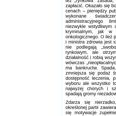
też „rynkowa” zasada,
zapłacić. Okazało się b
cenach – pieniędzy pub
wykonane świadcze
administracyjnego li
niezwykle wstydliwym 
kryminalnym, jak w p
onkologicznego. O ileż 
i ministra zdrowia jest 
nie podlegają „swob
rynkowym, ale otrzy
działalność i robią wsz
wówczas „nieopłacalnyc
ma bankructw. Spada,
zmniejsza się podaż ś
dostępność leczenia, p
wyboru ale wszystko t
najwyżej chorych i sz
spadają gromy niezadow
Zdarza się nierzadk
określonej partii zawier
się motywacje zupełni