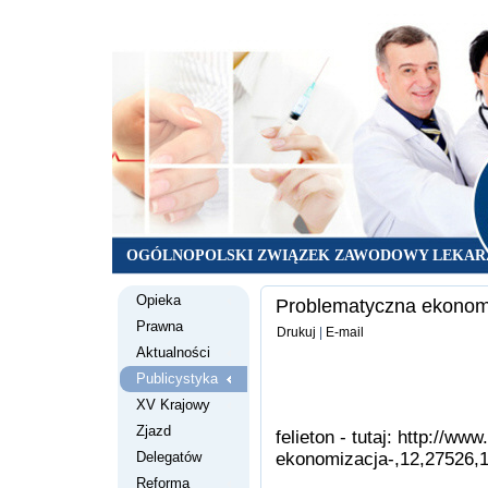
OGÓLNOPOLSKI ZWIĄZEK ZAWODOWY LEKAR
Opieka
Problematyczna ekonomiz
Prawna
Drukuj
|
E-mail
Aktualności
Publicystyka
XV Krajowy
Zjazd
felieton - tutaj:
http://www
Delegatów
ekonomizacja-,12,27526,1
Reforma