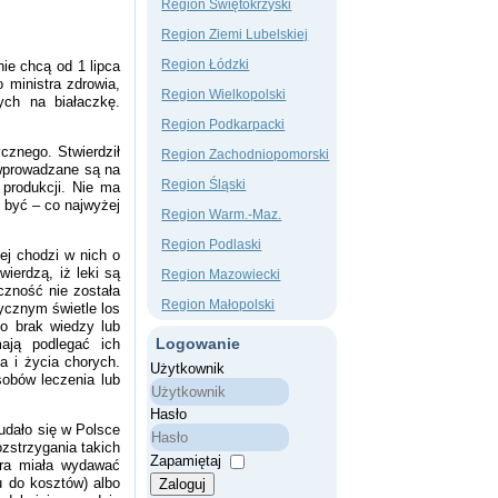
Region Świętokrzyski
Region Ziemi Lubelskiej
Region Łódzki
ie chcą od 1 lipca
 ministra zdrowia,
Region Wielkopolski
ych na białaczkę.
Region Podkarpacki
znego. Stwierdził
Region Zachodniopomorski
 wprowadzane są na
Region Śląski
produkcji. Nie ma
 być – co najwyżej
Region Warm.-Maz.
Region Podlaski
ej chodzi w nich o
ierdzą, iż leki są
Region Mazowiecki
czność nie została
Region Małopolski
tycznym świetle los
o brak wiedzy lub
Logowanie
ają podlegać ich
 i życia chorych.
Użytkownik
sobów leczenia lub
Hasło
 udało się w Polsce
zstrzygania takich
Zapamiętaj
óra miała wydawać
iu do kosztów) albo
Zaloguj