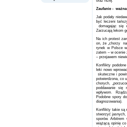
oraz niżej:
Zaufanie - ważna
Jak podały niedaw
być leczeni tańsz
domagając się co
Zarzucają lekom g
Na ich protest z
on, że „chorzy na
rynek w Polsce w
zatem – w ocenie 
– przejawem niewie
Konflikty podobne
leki nowo wprowad
skuteczne i powin
potwierdzona, co u
chorych, „porzuc
poddawanie się n
wpływom. Rządząc
Podobne spory dot
diagnozowania).
Konflikty takie są
stworzyć jasnych,
sporów. Arbitrem
wiążącą opinię co 