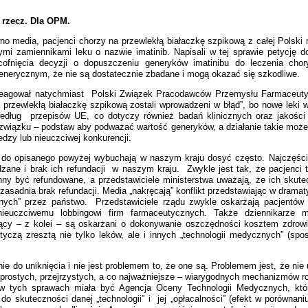
 rzecz. Dla OPM.
no media, pacjenci chorzy na przewlekłą białaczkę szpikową z całej Polski n
ymi zamiennikami leku o nazwie imatinib. Napisali w tej sprawie petycję do
fnięcia decyzji o dopuszczeniu generyków imatinibu do leczenia chor
enerycznym, że nie są dostatecznie zbadane i mogą okazać się szkodliwe.
areagował natychmiast Polski Związek Pracodawców Przemysłu Farmaceutyc
 przewlekłą białaczkę szpikową zostali wprowadzeni w błąd”, bo nowe leki
edług przepisów UE, co dotyczy również badań klinicznych oraz jakości 
związku – podstaw aby podważać wartość generyków, a działanie takie może
dzy lub nieuczciwej konkurencji.
 do opisanego powyżej wybuchają w naszym kraju dosyć często. Najczęści
zane i brak ich refundacji w naszym kraju. Zwykle jest tak, że pacjenci tw
ny być refundowane, a przedstawiciele ministerstwa uważają, że ich skute
zasadnia brak refundacji. Media „nakręcają” konflikt przedstawiając w drama
onych” przez państwo. Przedstawiciele rządu zwykle oskarżają pacjentów 
ieuczciwemu lobbingowi firm farmaceutycznych. Także dziennikarze m
y – z kolei – są oskarżani o dokonywanie oszczędności kosztem zdrowia
yczą zresztą nie tylko leków, ale i innych „technologii medycznych” (spo
 nie do uniknięcia i nie jest problemem to, że one są. Problemem jest, że nie
 prostych, przejrzystych, a co najważniejsze – wiarygodnych mechanizmów ro
 w tych sprawach miała być Agencja Oceny Technologii Medycznych, kt
do skuteczności danej „technologii” i jej „opłacalności” (efekt w porównan