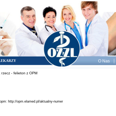
LEKARZY
O Nas
 rzecz - felieton z OPM
e opm:
http://opm.elamed.pl/aktualny-numer