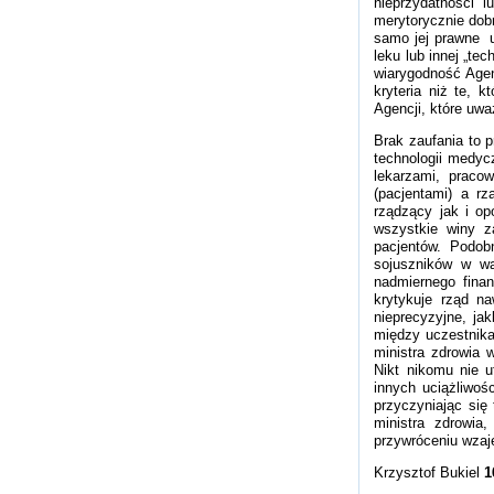
nieprzydatności 
merytorycznie dob
samo jej prawne u
leku lub innej „t
wiarygodność Agenc
kryteria niż te, 
Agencji, które uwa
Brak zaufania to p
technologii medyc
lekarzami, praco
(pacjentami) a r
rządzący jak i op
wszystkie winy z
pacjentów. Podobn
sojuszników w wa
nadmiernego finan
krytykuje rząd n
nieprecyzyjne, jak
między uczestnika
ministra zdrowia 
Nikt nikomu nie u
innych uciążliwoś
przyczyniając się
ministra zdrowia
przywróceniu wza
Krzysztof Bukiel
1