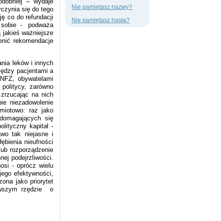
odobniej – wydaje
Nie pamiętasz nazwy?
czynia się do tego
ę co do refundacji
Nie pamiętasz hasła?
 w sobie - podważa
ą jakieś ważniejsze
ienić rekomendacje
ania leków i innych
iędzy pacjentami a
 NFZ, obywatelami
politycy, zarówno
 zrzucając na nich
ie niezadowolenie
dmiotowo: raz jako
 domagających się
lityczny kapitał -
wo tak niejasne i
łębienia nieufności
lub rozporządzenie
ej podejrzliwości.
osi - oprócz wielu
jego efektywności,
ona jako priorytet
erwszym rzędzie o