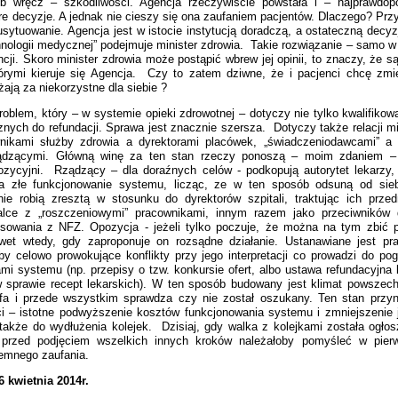
lub wręcz – szkodliwości. Agencja rzeczywiście powstała i – najprawdop
re decyzje. A jednak nie cieszy się ona zaufaniem pacjentów. Dlaczego? Przy
sytuowanie. Agencja jest w istocie instytucją doradczą, a ostateczną decyzj
echnologii medycznej” podejmuje minister zdrowia. Takie rozwiązanie – samo
ji. Skoro minister zdrowia może postąpić wbrew jej opinii, to znaczy, że s
którymi kieruje się Agencja. Czy to zatem dziwne, że i pacjenci chcę zm
żają za niekorzystne dla siebie ?
roblem, który – w systemie opieki zdrowotnej – dotyczy nie tylko kwalifikow
znych do refundacji. Sprawa jest znacznie szersza. Dotyczy także relacji m
wnikami służby zdrowia a dyrektorami placówek, „świadczeniodawcami” a
ządzącymi. Główną winę za ten stan rzeczy ponoszą – moim zdaniem – 
ozycyjni. Rządzący – dla doraźnych celów - podkopują autorytet lekarzy,
a złe funkcjonowanie systemu, licząc, ze w ten sposób odsuną od sieb
ie robią zresztą w stosunku do dyrektorów szpitali, traktując ich prze
lce z „roszczeniowymi” pracownikami, innym razem jako przeciwników
sowania z NFZ. Opozycja - jeżeli tylko poczuje, że można na tym zbić po
awet wtedy, gdy zaproponuje on rozsądne działanie. Ustanawiane jest pra
by celowo prowokujące konflikty przy jego interpretacji co prowadzi do pog
mi systemu (np. przepisy o tzw. konkursie ofert, albo ustawa refundacyjna 
w sprawie recept lekarskich). W ten sposób budowany jest klimat powszechn
fa i przede wszystkim sprawdza czy nie został oszukany. Ten stan przyn
ci – istotne podwyższenie kosztów funkcjonowania systemu i zmniejszenie 
 także do wydłużenia kolejek. Dzisiaj, gdy walka z kolejkami została ogłosz
, przed podjęciem wszelkich innych kroków należałoby pomyśleć w pi
jemnego zaufania.
6 kwietnia 2014r.