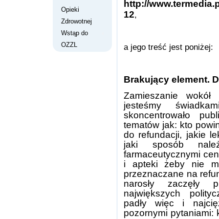
http://www.termedia
Opieki
12
,
Zdrowotnej
Wstąp do
OZZL
a jego treść jest poniżej:
Brakujący element. 
Zamieszanie wokół u
jesteśmy świadkam
skoncentrowało pub
tematów jak: kto powi
do refundacji, jakie 
jaki sposób nale
farmaceutycznymi ceny
i apteki żeby nie m
przeznaczane na refun
narosły zaczęły 
największych polityc
padły więc i najci
pozornymi pytaniami: k