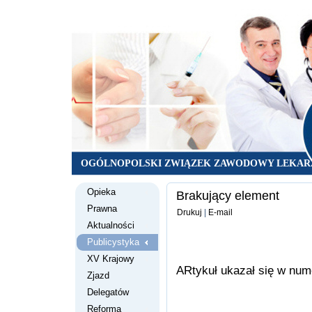
OGÓLNOPOLSKI ZWIĄZEK ZAWODOWY LEKAR
Opieka
Brakujący element
Prawna
Drukuj
|
E-mail
Aktualności
Publicystyka
XV Krajowy
ARtykuł ukazał się w nu
Zjazd
Delegatów
Reforma