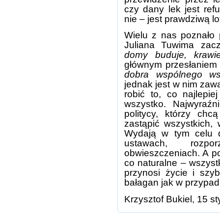
czy dany lek jest re
nie – jest prawdziwą lo
Wielu z nas poznało 
Juliana Tuwima zacz
domy buduje, krawi
głównym przesłaniem t
dobra
wspólnego w
jednak jest w nim zawa
robić to, co najlepi
wszystko. Najwyraźn
politycy, którzy ch
zastąpić wszystkich,
Wydają w tym celu d
ustawach, rozporz
obwieszczeniach. A p
co naturalne – wszyst
przynosi życie i szy
bałagan jak w przypad
Krzysztof Bukiel, 15 s