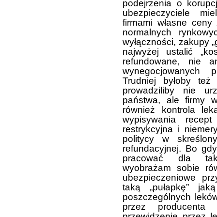
podejrzenia o korupc
ubezpieczyciele mi
firmami własne ceny 
normalnych rynkowyc
wyłączności, zakupy „
najwyżej ustalić „k
refundowane, nie 
wynegocjowanych pr
Trudniej byłoby też
prowadziliby nie u
państwa, ale firmy 
również kontrola lek
wypisywania recept
restrykcyjna i niemer
politycy w skreślo
refundacyjnej. Bo gdy
pracować dla tak
wyobrażam sobie rów
ubezpieczeniowe prz
taką „pułapkę” jaką
poszczególnych lekó
przez producenta 
przewidzenie przez l