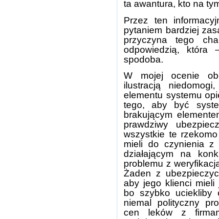
ta awantura, kto na ty
Przez ten informacy
pytaniem bardziej za
przyczyna tego ch
odpowiedzią, która
spodoba.
W mojej ocenie obe
ilustracją niedomog
elementu systemu opie
tego, aby być syst
brakującym elementem
prawdziwy ubezpiecz
wszystkie te rzekomo
mieli do czynienia z
działającym na konk
problemu z weryfikacj
Żaden z ubezpieczyci
aby jego klienci mieli
bo szybko uciekliby 
niemal polityczny pr
cen leków z firmam