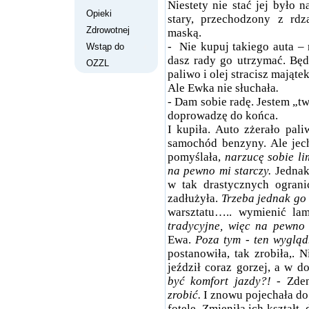
Niestety nie stać jej było
Opieki
stary, przechodzony z rdz
Zdrowotnej
maską.
-
Nie kupuj takiego auta – 
Wstąp do
dasz rady go utrzymać. Będ
OZZL
paliwo i olej stracisz majątek
Ale Ewka nie słuchała
.
-
Dam sobie radę. Jestem „tw
doprowadzę do końca.
I kupiła. Auto zżerało pal
samochód benzyny. Ale jec
pomyślała,
narzucę sobie li
na pewno mi starczy.
Jednak 
w tak drastycznych ogranic
zadłużyła.
Trzeba jednak go
warsztatu….. wymienić la
tradycyjne, więc na pewno
Ewa.
Poza tym - ten wyglą
postanowiła, tak zrobiła,.
jeździł coraz gorzej, a w 
być komfort jazdy?! -
Zden
zrobić.
I znowu pojechała do
fotele. Zmieniła ich kształt,