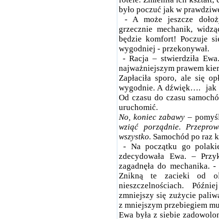
było poczuć jak w prawdziwe
- A może jeszcze dołoż
grzecznie mechanik, widz
będzie komfort! Poczuje si
wygodniej - przekonywał.
- Racja – stwierdziła Ewa
najważniejszym prawem kier
Zapłaciła sporo, ale się op
wygodnie. A dźwięk….
jak
Od czasu do czasu samochód
uruchomić.
No, koniec zabawy –
pomyśl
wziąć porządnie. Przepro
wszystko.
Samochód po raz ko
- Na początku go polaki
zdecydowała Ewa. – Przyk
zagadnęła do mechanika. - 
Znikną te zacieki od o
nieszczelnościach. Późni
zmniejszy się zużycie paliw
z mniejszym przebiegiem musi
Ewa była z siebie zadowolon