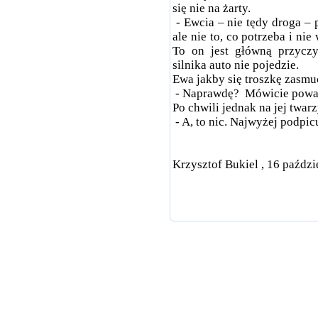
się nie na żarty.
- Ewcia – nie tędy droga
– 
ale nie to, co potrzeba i nie
To on jest główną przycz
silnika auto nie pojedzie.
Ewa jakby się troszkę zasmuc
- Naprawdę?
Mówicie poważ
Po chwili jednak na jej twar
- A, to nic. Najwyżej podpic
Krzysztof Bukiel , 16 paździ