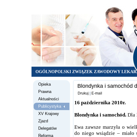
OGÓLNOPOLSKI ZWIĄZEK ZAWODOWY LEKAR
Opieka
Blondynka i samochód 
Prawna
Drukuj
|
E-mail
Aktualności
16 października 2010r.
Publicystyka
XV Krajowy
Blondynka i samochód.
Dla
Zjazd
Ewa zawsze marzyła o wielk
Delegatów
do niego wsiądzie – miało 
Reforma