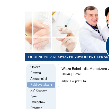
OGÓLNOPOLSKI ZWIĄZEK ZAWODOWY LEKAR
Opieka
Wieża Babel - dla Menedżera 
Prawna
Drukuj
|
E-mail
Aktualności
artykuł w pdf
tutaj
Publicystyka
XV Krajowy
Zjazd
Delegatów
Reforma