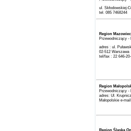
ul. Skłodowskiej-C
tel. 085 7468244
Region Mazowiec
Przewodniczący - 
adres : ul. Puławs
02-512 Warszawa
tel/fax : 22 646-20
Region Małopols
Przewodniczący - 
adres: Ul. Krupnic
Małopolskie e-mai
Region Śląska O