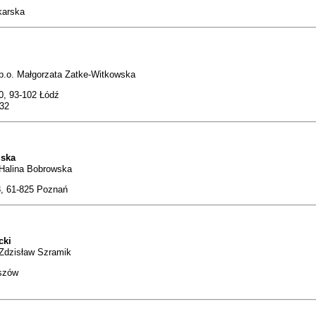
karska
p.o. Małgorzata Zatke-Witkowska
0, 93-102 Łódź
332
lska
 Halina Bobrowska
8, 61-825 Poznań
cki
Zdzisław Szramik
eszów