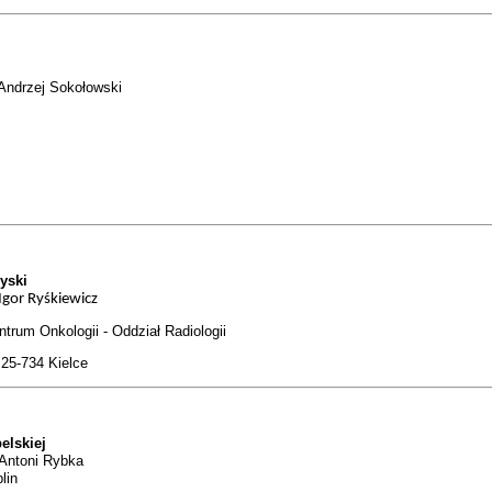
Andrzej Sokołowski
yski
Igor Ryśkiewicz
trum Onkologii - Oddział Radiologii
, 25-734 Kielce
elskiej
Antoni Rybka
lin