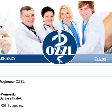
LEKARZY
O Nas
Regionów OZZL
-Pomorski
Bartosz Fiałek
5-005 Bydgoszcz