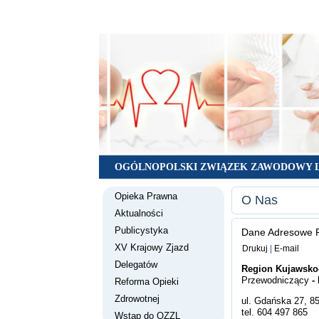
OGÓLNOPOLSKI ZWIĄZEK ZAWODOWY 
Opieka Prawna
O Nas
Aktualności
Publicystyka
Dane Adresowe 
XV Krajowy Zjazd
Drukuj
|
E-mail
Delegatów
Region Kujawsko
Przewodniczący
- 
Reforma Opieki
Zdrowotnej
ul. Gdańska 27, 8
tel. 604 497 865
Wstąp do OZZL