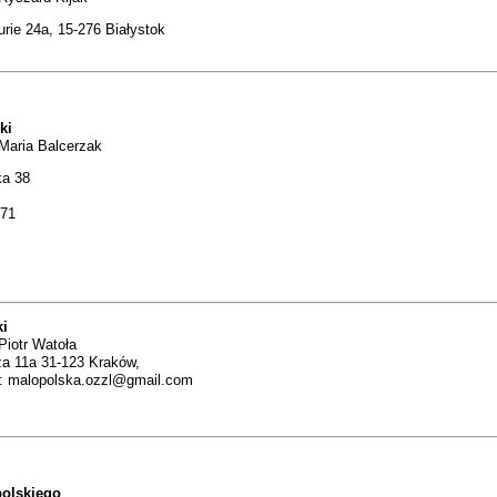
urie 24a, 15-276 Białystok
ki
Maria Balcerzak
ka 38
-71
ki
Piotr Watoła
za 11a 31-123 Kraków,
l:
malopolska.ozzl@gmail.com
polskiego