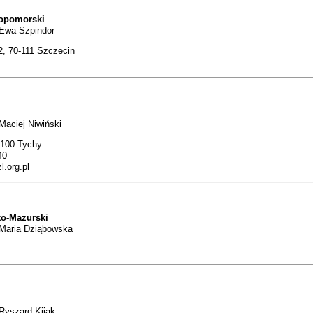
opomorski
 Ewa Szpindor
2, 70-111 Szczecin
Maciej Niwiński
3-100 Tychy
40
.org.pl
o-Mazurski
 Maria Dziąbowska
Ryszard Kijak