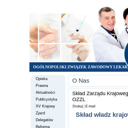
OGÓLNOPOLSKI ZWIĄZEK ZAWODOWY LEKAR
Opieka
O Nas
Prawna
Aktualności
Skład Zarządu Krajowego
OZZL
Publicystyka
XV Krajowy
Drukuj
|
E-mail
Zjazd
Skład władz kraj
Delegatów
Reforma