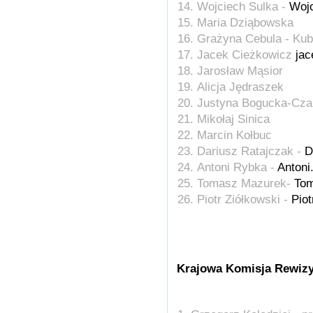
Wojciech Sulka -
Wojc
Maria Dziąbowska
Grażyna Cebula - Kub
Jacek Cieżkowicz
jac
Jarosław Mąsior
Alicja Jędraszek
Justyna Bogucka-Cz
Mikołaj Sinica
Marcin Kołbuc
Dariusz Ratajczak -
D
Antoni Rybka -
Antoni
Tomasz Mazurek-
Tom
Piotr Ziółkowski -
Piot
Krajowa Komisja Rewiz