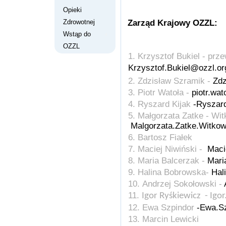
Opieki
Zdrowotnej
Zarząd Krajowy OZZL:
Wstąp do
OZZL
Krzysztof Bukiel - prz
Krzysztof.Bukiel@ozzl.or
Zdzisław Szramik -
Zdz
Piotr Watoła -
piotr.wat
Ryszard Kijak
-Ryszard
Małgorzata Zatke - Wi
Malgorzata.Zatke.Witkow
Bartosz Fiałek
Maciej Niwiński -
Maci
Maria Balcerzak -
Mari
Halina Bobrowska-
Hal
Andrzej Sokołowski -
Igor Ryśkiewicz - Igo
Ewa Szpindor
-Ewa.Sz
Marcin Lewicki