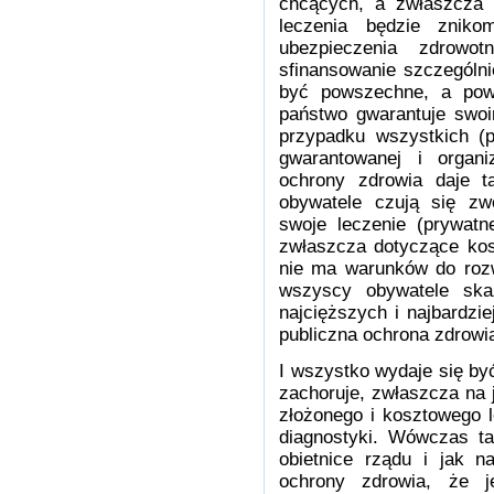
chcących, a zwłaszcza 
leczenia będzie znik
ubezpieczenia zdrow
sfinansowanie szczególn
być powszechne, a pow
państwo gwarantuje swoi
przypadku wszystkich (p
gwarantowanej i organi
ochrony zdrowia daje ta
obywatele czują się zw
swoje leczenie (prywatn
zwłaszcza dotyczące kos
nie ma warunków do rozw
wszyscy obywatele ska
najcięższych i najbardzie
publiczna ochrona zdrow
I wszystko wydaje się by
zachoruje, zwłaszcza na 
złożonego i kosztowego 
diagnostyki. Wówczas ta
obietnice rządu i jak n
ochrony zdrowia, że je