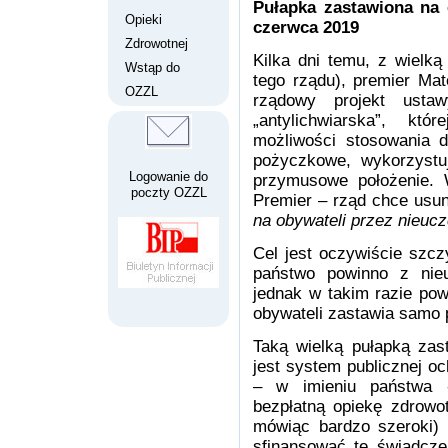
Pułapka zastawiona na
Opieki
czerwca 2019
Zdrowotnej
Kilka dni temu, z wielk
Wstąp do
tego rządu), premier Mat
OZZL
rządowy projekt ust
„antylichwiarska”, k
możliwości stosowania d
pożyczkowe, wykorzystuj
Logowanie do
przymusowe położenie. 
poczty OZZL
Premier – rząd chce usun
na obywateli przez nieu
Cel jest oczywiście szcz
państwo powinno z nie
jednak w takim razie powi
obywateli zastawia samo
Taką wielką pułapką zas
jest system publicznej o
– w imieniu państwa 
bezpłatną opiekę zdrowo
mówiąc bardzo szeroki) 
sfinansować te świadcze