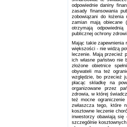
odpowiednie daniny fina
zasady finansowania pub
zobowiązani do łożenia 
zamian mają obiecane (
otrzymają odpowiedni
publicznej ochrony zdrowi
Mając takie zapewnienia 
większości - nie widzą p
leczenie. Mają przecież p
ich własne państwo nie b
złożone obietnice spe
obywateli ma też ogran
względzie, bo przecież ju
płacąc składkę na pow
organizowane przez pańs
zdrowia, w której świadc
też mocne ograniczenie 
zwłaszcza tego, które n
kosztowne leczenie choró
inwestorzy obawiają się
szczególnie kosztownych