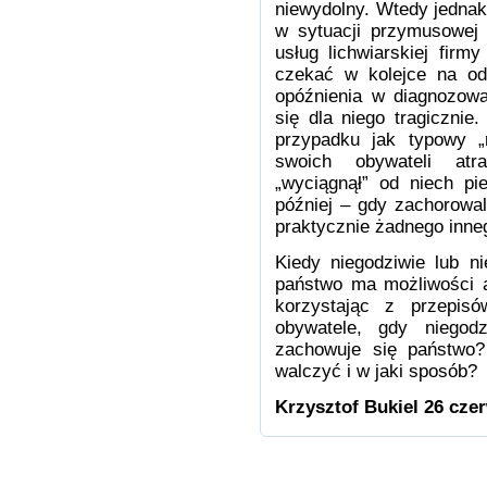
niewydolny. Wtedy jednak 
w sytuacji przymusowej (
usług lichwiarskiej firm
czekać w kolejce na od
opóźnienia w diagnozowa
się dla niego tragiczni
przypadku jak typowy „
swoich obywateli atr
„wyciągnął” od niech pi
później – gdy zachorowal
praktycznie żadnego in
Kiedy niegodziwie lub n
państwo ma możliwości a
korzystając z przepis
obywatele, gdy niegod
zachowuje się państwo?
walczyć i w jaki sposób?
Krzysztof Bukiel 26 cze