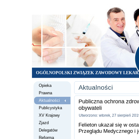
OGÓLNOPOLSKI ZWIĄZEK ZAWODOWY LEKAR
Opieka
Aktualności
Prawna
Aktualności
Publiczna ochrona zdrow
obywateli
Publicystyka
XV Krajowy
Utworzono: wtorek, 27 sierpień 201
Zjazd
Felieton ukazał się w os
Delegatów
Przeglądu Medycznego i je
Reforma