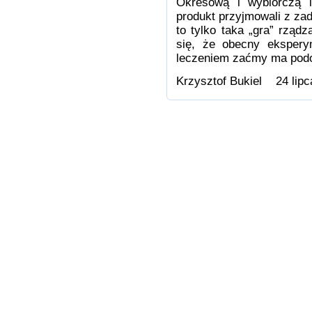
Okresową i wybiórczą l
produkt przyjmowali z za
to tylko taka „gra” rzą
się, że obecny eksper
leczeniem zaćmy ma podo
Krzysztof Bukiel 24 lipc