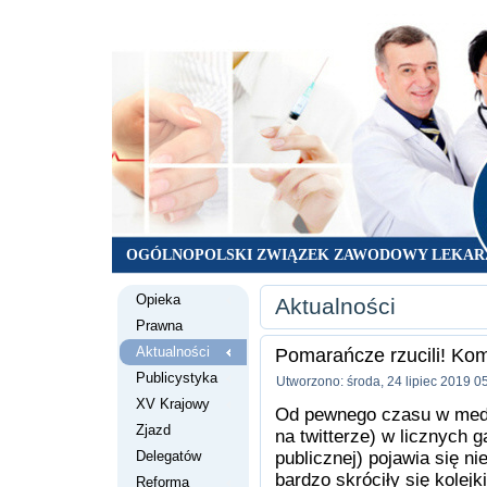
OGÓLNOPOLSKI ZWIĄZEK ZAWODOWY LEKAR
Opieka
Aktualności
Prawna
Aktualności
Pomarańcze rzucili! Kom
Publicystyka
Utworzono: środa, 24 lipiec 2019 0
XV Krajowy
Od pewnego czasu w med
Zjazd
na twitterze) w licznych g
Delegatów
publicznej) pojawia się ni
bardzo skróciły się kolej
Reforma