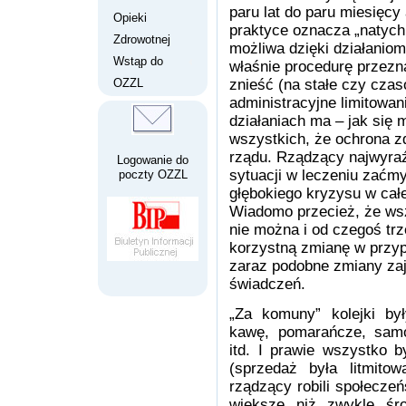
paru lat do paru miesięcy
Opieki
praktyce oznacza „natychm
Zdrowotnej
możliwa dzięki działaniom
Wstąp do
właśnie procedurę przezn
OZZL
znieść (na stałe czy czas
administracyjne limitowan
działaniach ma – jak się
wszystkich, że ochrona zd
rządu. Rządzący najwyraź
Logowanie do
sytuacji w leczeniu zaćm
poczty OZZL
głębokiego kryzysu w całe
Wiadomo przecież, że wsz
nie można i od czegoś trz
korzystną zmianę w przyp
zaraz podobne zmiany za
świadczeń.
„Za komuny” kolejki by
kawę, pomarańcze, samoc
itd. I prawie wszystko b
(sprzedaż była litmit
rządzący robili społecze
większe niż zwykle śro