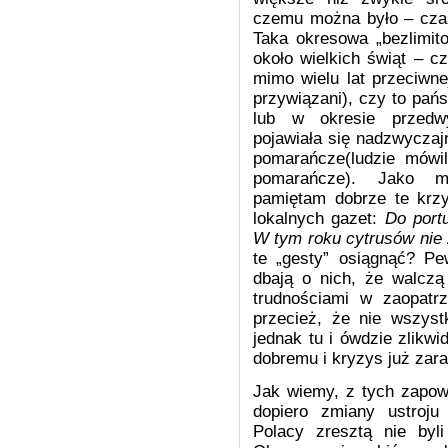
czemu można było – czas
Taka okresowa „bezlimit
około wielkich świąt – c
mimo wielu lat przeciwnej
przywiązani), czy to pańs
lub w okresie przed
pojawiała się nadzwyczaj
pomarańcze
(ludzie mówi
pomarańcze)
. Jako mi
pamiętam dobrze te krzy
lokalnych gazet:
Do port
W tym roku cytrusów nie 
te „gesty” osiągnąć? Pe
dbają o nich, że walczą
trudnościami w zaopatr
przecież, że nie wszys
jednak tu i ówdzie zlikwi
dobremu i kryzys już zar
Jak wiemy, z tych zapowi
dopiero zmiany ustroju 
Polacy zresztą nie byli