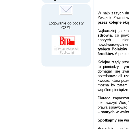
W najbliższych dn
Związek Zawodow
przez kolejne ek
Logowanie do poczty
OZZL
Najbardziej jask
zdrowia,
co powod
chorych i – nie
nowotworowych w n
tysięcy Polaków 
środków.
A przeci
Kolejne rządy prz
to pieniędzy. Ty
domagali się zw
przedstawicieli rz
kwocie, która pozw
można by zatem u
wspólne pieniądze 
Dlatego zaprasz
lekceważyć Was, W
prawa sprawować 
– samych w walc
Spotkajmy się ws
Początek manifes