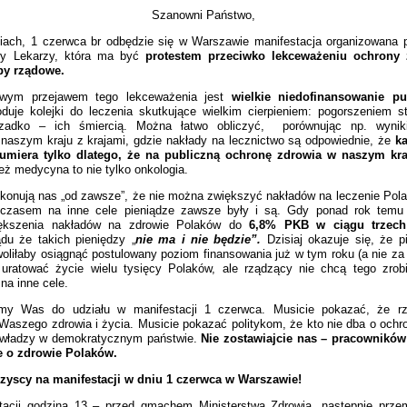
Szanowni Państwo,
iach, 1 czerwca br odbędzie się w Warszawie manifestacja organizowana 
y Lekarzy, która ma być
protestem przeciwko lekceważeniu ochrony
ipy rządowe.
rawym przejawem tego lekceważenia jest
wielkie niedofinansowanie pu
uje kolejki do leczenia skutkujące wielkim cierpieniem: pogorszeniem s
rzadko – ich śmiercią. Można łatwo obliczyć, porównując np. wyniki
aszym kraju z krajami, gdzie nakłady na lecznictwo są odpowiednie, że
k
umiera tylko dlatego, że na publiczną ochronę zdrowia w naszym kra
eż medycyna to nie tylko onkologia.
ekonują nas „od zawsze”, że nie można zwiększyć nakładów na leczenie Pola
mczasem na inne cele pieniądze zawsze były i są. Gdy ponad rok temu 
iększenia nakładów na zdrowie Polaków do
6,8% PKB w ciągu trzech
ądu że takich pieniędzy „
nie ma i nie będzie”.
Dzisiaj okazuje się, że p
oliłaby osiągnąć postulowany poziom finansowania już w tym roku (a nie za 3
ratować życie wielu tysięcy Polaków, ale rządzący nie chcą tego zrob
na inne cele.
amy Was do udziału w manifestacji 1 czerwca. Musicie pokazać, że r
aszego zdrowia i życia. Musicie pokazać politykom, że kto nie dba o ochr
władzy w demokratycznym państwie.
Nie zostawiajcie nas – pracownikó
e o zdrowie Polaków.
zyscy na manifestacji w dniu 1 czerwca w Warszawie!
tacji godzina 13 – przed gmachem Ministerstwa Zdrowia, następnie prze