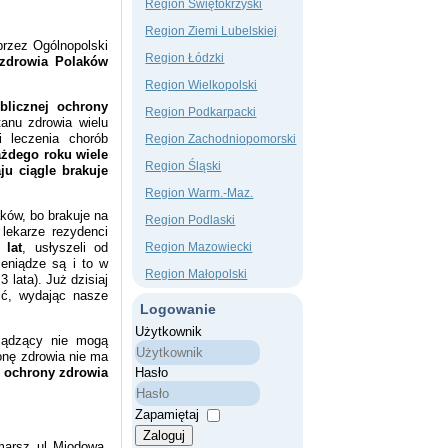
Region Świętokrzyski
Region Ziemi Lubelskiej
przez Ogólnopolski
Region Łódzki
 zdrowia Polaków
Region Wielkopolski
blicznej ochrony
Region Podkarpacki
tanu zdrowia wielu
 leczenia chorób
Region Zachodniopomorski
ażdego roku wiele
Region Śląski
ju ciągle brakuje
Region Warm.-Maz.
ków, bo brakuje na
Region Podlaski
lekarze rezydenci
 lat
, usłyszeli od
Region Mazowiecki
ieniądze są i to w
Region Małopolski
 lata). Już dzisiaj
ić, wydając nasze
Logowanie
Użytkownik
ządzący nie mogą
onę zdrowia nie ma
w ochrony zdrowia
Hasło
Zapamiętaj
Zaloguj
marsz ul Miodową,