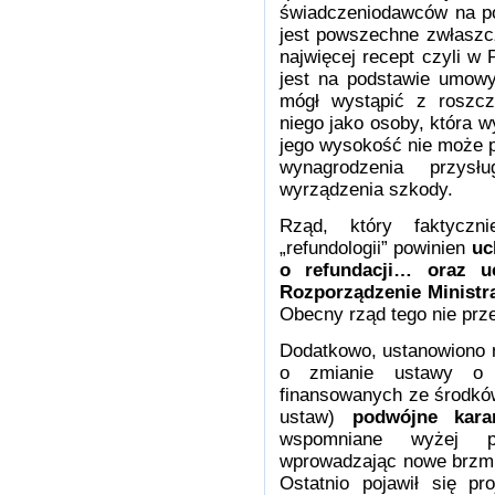
świadczeniodawców na po
jest powszechne zwłaszc
najwięcej recept czyli w 
jest na podstawie umowy
mógł wystąpić z roszc
niego jako osoby, która w
jego wysokość nie może 
wynagrodzenia przysł
wyrządzenia szkody.
Rząd, który faktyczn
„refundologii” powinien
uc
o refundacji…
oraz
u
Rozporządzenie Ministra
Obecny rząd tego nie prz
Dodatkowo, ustanowiono n
o zmianie ustawy o ś
finansowanych ze środków
ustaw)
podwójne kar
wspomniane wyżej pr
wprowadzając nowe brzm
Ostatnio pojawił się pr