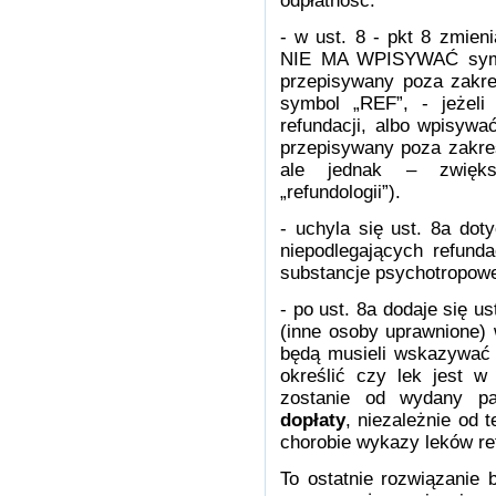
odpłatność.
- w ust. 8 - pkt 8 zmieni
NIE MA WPISYWAĆ symbol
przepisywany poza zakr
symbol „REF”, - jeżeli
refundacji, albo wpisywać
przepisywany poza zakres
ale jednak – zwięk
„refundologii”).
- uchyla się ust. 8a do
niepodlegających refund
substancje psychotropowe 
- po ust. 8a dodaje się us
(inne osoby uprawnione) 
będą musieli wskazywać o
określić czy lek jest w z
zostanie od wydany p
dopłaty
, niezależnie od t
chorobie wykazy leków r
To ostatnie rozwiązanie