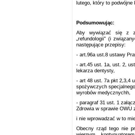
lutego, który to podwójne
Podsumowując:
Aby wywiązać się z zo
„refundologii” (i związan
następujące przepisy:
- art.96a ust.8 ustawy P
- art.45 ust. 1a, ust. 2, 
lekarza dentysty,
- art 48 ust. 7a pkt 2,3,4
spożywczych specjalnego
wyrobów medycznychh,
- paragraf 31 ust. 1 załą
Zdrowia w sprawie OWU z
i nie wprowadzać w to mi
Obecny rząd tego nie pr
wiernym kontynuatore