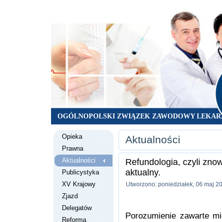
OGÓLNOPOLSKI ZWIĄZEK ZAWODOWY LEKAR
Opieka
Aktualności
Prawna
Aktualności
Refundologia, czyli zno
aktualny.
Publicystyka
XV Krajowy
Utworzono: poniedziałek, 06 maj 2
Zjazd
Delegatów
Porozumienie zawarte m
Reforma