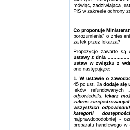
mówiąc, zadziwiająca jest
PiS w zakresie ochrony z
Co proponuje Ministers
porozumienia” o zniesien
za lek przez lekarza?
Propozycje zawarte są
ustawy z dnia .............
ustaw w związku z wdr
one następujące:
1. W ustawie o zawodac
45 po ust. 2a
dodaje się 
leków refundowanych 
odpowiedniki,
lekarz mo
zakres zarejestrowanyc
wszystkich odpowiedn
kategorii dostępnośc
najprawdopodobniej - o
preparatu handlowego w d