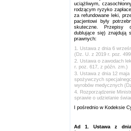
uciążliwym, czasochłonn
rodzącym ryzyko zapłacen
za refundowane leki, prze
pacjentowi były potrzeb
skuteczne. Przepisy do
dublujące się) znajdują
prawnych:
Ustawa z dnia 6 wrześ
(Dz. U. z 2019 r. poz. 499 
Ustawa o zawodach leka
r. poz. 617, z późn. zm.)
Ustawa z dnia 12 maja 
spożywczych specjalnego
wyrobów medycznych (Dz. 
Rozporządzenie Ministr
sprawie o udzielanie świa
I pośrednio w Kodeksie C
Ad 1. Ustawa z dni