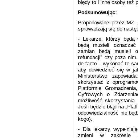
błędy to i inne osoby też
Podsumowując:
Proponowane przez MZ „u
sprowadzają się do nastę
- Lekarze, którzy będą w
będą musieli oznaczać 
zamian będą musieli o
refundacji” czy poza nim.
de facto – wykonać te sa
aby dowiedzieć się w jaki
Ministerstwo zapowia
skorzystać z oprogramow
Platformie Gromadzenia
Cyfrowych o Zdarzeni
możliwość skorzystania 
Jeśli będzie błąd na „Plat
odpowiedzialność nie będ
kogo),
- Dla lekarzy wypełniaj
zmieni w zakresie „r