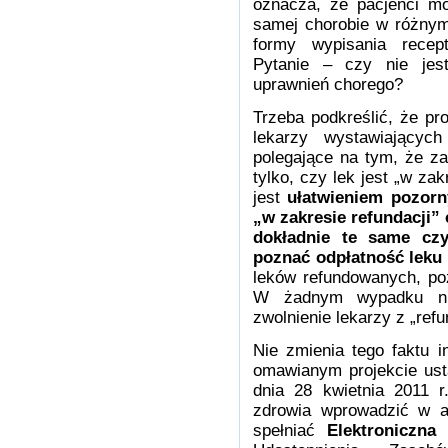
oznacza, że pacjenci m
samej chorobie w różnym 
formy wypisania recept
Pytanie – czy nie jest
uprawnień chorego?
Trzeba podkreślić, że pr
lekarzy wystawiających
polegające na tym, że za
tylko, czy lek jest „w za
jest
ułatwieniem pozor
„w zakresie refundacji”
dokładnie te same cz
poznać odpłatność leku
leków refundowanych, poz
W żadnym wypadku ni
zwolnienie lekarzy z „refun
Nie zmienia tego faktu 
omawianym projekcie ust
dnia 28 kwietnia 2011 r
zdrowia wprowadzić w ar
spełniać
Elektroniczna