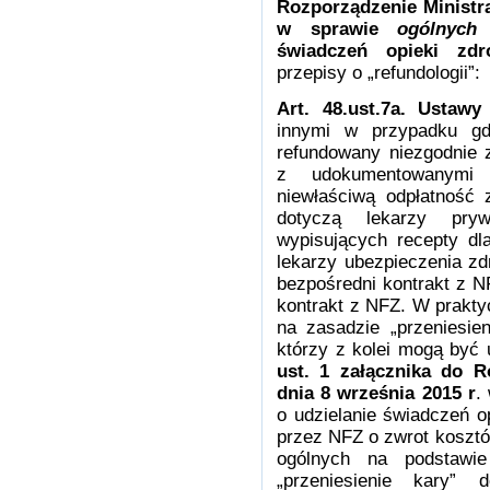
Rozporządzenie Ministra
w sprawie
ogólnyc
świadczeń opieki zd
przepisy o „refundologii”:
Art. 48.ust.7a. Ustawy
innymi w przypadku gd
refundowany niezgodnie 
z udokumentowanymi
niewłaściwą odpłatność 
dotyczą lekarzy pryw
wypisujących recepty dla
lekarzy ubezpieczenia zd
bezpośredni kontrakt z 
kontrakt z NFZ. W prakty
na zasadzie „przeniesie
którzy z kolei mogą być
ust. 1 załącznika do R
dnia 8 września 2015 r
.
o udzielanie świadczeń o
przez NFZ o zwrot kosztó
ogólnych na podstawie
„przeniesienie kary” 