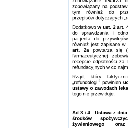
zobowiązanie lekarza 
zobowiązany na podstaw
tym również do prze
przepisów dotyczących „re
Dodatkowo
w ust. 2 art. 
do sprawdzania i odno
pacjenta do przywilejó
również jest zapisane w
art. 2a
powtarza się (
farmaceutyczne) zobowi
recepcie odpłatności za 
refundacyjnych w co najm
Rząd, który faktyczn
„refundologii” powinien
uc
ustawy o zawodach lekar
tego nie przewiduje.
Ad 3 i 4 . Ustawa z dnia
środków spożywczyc
żywieniowego or