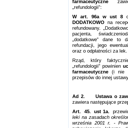
farmaceutyczne
zaw
„refundologii”:
W art. 96a w ust 8
ok
DODATKOWO
na recep
refundowany. „Dodatkowo
pacjenta, świadczeni
„dodatkowe” dane to d
refundacji, jego ewentu
oraz o odpłatności za lek.
Rząd, który faktyczn
„refundologii” powinien
uc
farmaceutyczne
(i nie
przepisów do innej ustawy
Ad 2. Ustawa o zawoda
zawiera następujące przepi
Art. 45. ust 1a.
przewid
leki na zasadach określ
września 2001 r. - Pra