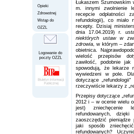
Łukaszem Szumowskim w 
Opieki
m. innymi zwolnienie l
Zdrowotnej
recepcie odpłatności z
refundologii), co miało
Wstąp do
recepty. Dzisiaj ministe
OZZL
dnia 17.04.2019) r.
ust
niektórych ustaw w zw
zdrowia
, w którym – zdan
obietnica. Najprawdopod
Logowanie do
wielość przepisów dot
poczty OZZL
zawiłość, podobnie jak
spowodują, że lekarze n
wywiedzeni w pole. Dla
dotyczące „refundologii
rzeczywiście lekarzy z „re
Przepisy dotyczące „refu
2012 i – w ocenie wielu 
jest) zniechęcenie 
refundowanych, dzięk
zaoszczędzić pieniądze 
jaki sposób zniechęc
refundowanych? Uczyni