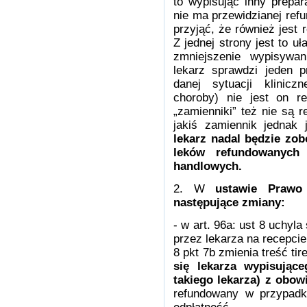
to wypisując inny prepar
nie ma przewidzianej ref
przyjąć, że również jest
Z jednej strony jest to u
zmniejszenie wypisywan
lekarz sprawdzi jeden p
danej sytuacji klinicz
choroby) nie jest on r
„zamienniki” też nie są 
jakiś zamiennik jednak 
lekarz nadal będzie zo
leków refundowanych 
handlowych.
2. W
ustawie Prawo
następujące zmiany:
- w art. 96a: ust 8 uchyl
przez lekarza na recepcie
8 pkt 7b zmienia treść ti
się lekarza wypisujące
takiego lekarza) z obow
refundowany w przypadku