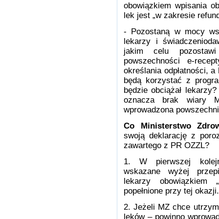
obowiązkiem wpisania obo
lek jest „w zakresie refund
- Pozostaną w mocy wsz
lekarzy i świadczenioda
jakim celu pozostaw
powszechności e-recep
określania odpłatności, a
będą korzystać z progra
będzie obciążał lekarzy
oznacza brak wiary M
wprowadzona powszech
Co Ministerstwo Zdro
swoją deklarację z poro
zawartego z PR OZZL?
1. W pierwszej kolej
wskazane wyżej przepi
lekarzy obowiązkiem „
popełnione przy tej okazji.
2. Jeżeli MZ chce utrzy
leków – powinno wprowadz