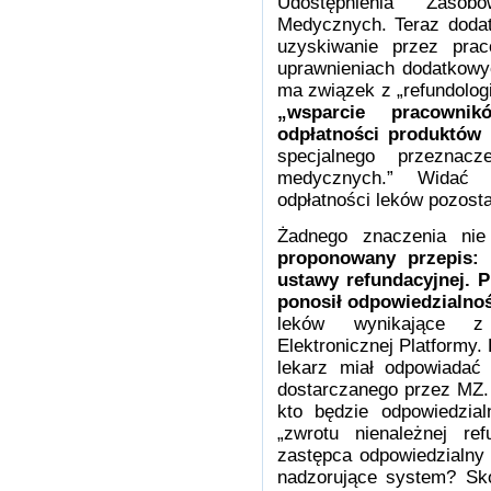
Udostępnienia Zaso
Medycznych. Teraz doda
uzyskiwanie przez pra
uprawnieniach dodatkowy
ma związek z „refundolog
„wsparcie pracowni
odpłatności produktów 
specjalnego przeznac
medycznych.” Widać 
odpłatności leków pozost
Żadnego znaczenia n
proponowany przepis: 
ustawy refundacyjnej. P
ponosił odpowiedzialno
leków wynikające z
Elektronicznej Platformy.
lekarz miał odpowiadać
dostarczanego przez MZ. P
kto będzie odpowiedzial
„zwrotu nienależnej ref
zastępca odpowiedzialny
nadzorujące system? Sko