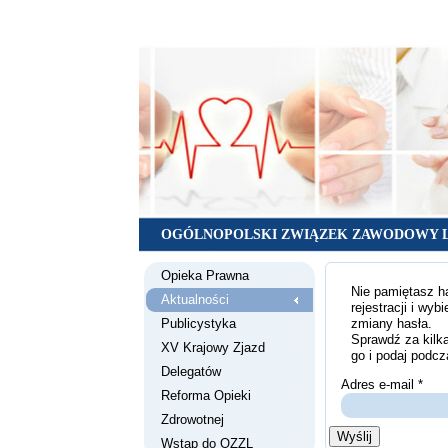
OGÓLNOPOLSKI ZWIĄZEK ZAWODOWY 
Opieka Prawna
Nie pamiętasz ha
Aktualności
rejestracji i wy
zmiany hasła.
Publicystyka
Sprawdź za kilk
XV Krajowy Zjazd
go i podaj podcz
Delegatów
Adres e-mail
*
Reforma Opieki
Zdrowotnej
Wyślij
Wstąp do OZZL