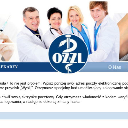
LEKARZY
O Nas
sła? To nie jest problem. Wpisz poniżej swój adres poczty elektronicznej p
bierz przycisk „Wyślij”. Otrzymasz specjalny kod umożliwiający zalogowanie si
a chwil swoją skrzynkę pocztową. Gdy otrzymasz wiadomość z kodem weryfi
as logowania, a następnie dokonaj zmiany hasła.