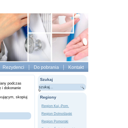
Rezydenci
Do pobrania
Kontakt
Szukaj
odany podczas
ę i dokonanie
0
kującym, skopiuj
Regiony
Region Kuj.-Pom.
Region Dolnośląski
Region Pomorski